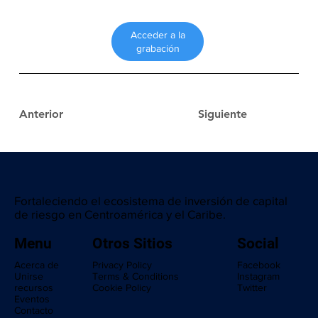
Acceder a la
grabación
Anterior
Siguiente
Fortaleciendo el ecosistema de inversión de capital
de riesgo en Centroamérica y el Caribe.
Menu
Otros Sitios
Social
Acerca de
Privacy Policy
Facebook
Unirse
Terms & Conditions
Instagram
recursos
Cookie Policy
Twitter
Eventos
Contacto