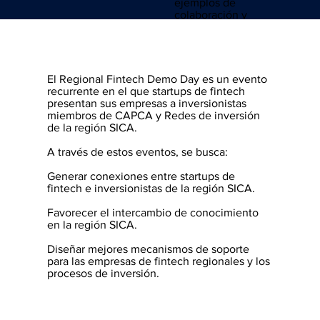
ejemplos de
colaboración y
desarrollo en la región
Regional Fintech
Demo Day
El Regional Fintech Demo Day es un evento
Asociaciones
recurrente en el que startups de fintech
Fintech
presentan sus empresas a inversionistas
miembros de CAPCA y Redes de inversión
de la región SICA.
A través de estos eventos, se busca:
Generar conexiones entre startups de
fintech e inversionistas de la región SICA.
Favorecer el intercambio de conocimiento
en la región SICA.
Diseñar mejores mecanismos de soporte
para las empresas de fintech regionales y los
procesos de inversión.