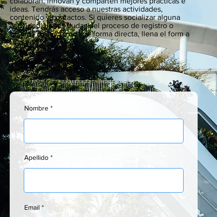
colaboran, innovan y comparten mejores prácticas e
ideas. Tendrás acceso a nuestras actividades,
contenido y contactos. Si quieres socializar alguna
actividad, tienes dudas del proceso de registro o
quieres contactarnos de forma directa, llena el form a
tu derecha.
info@capcainvest.com
Ciudad de Guatemala, 10010
Nombre
Apellido
Email