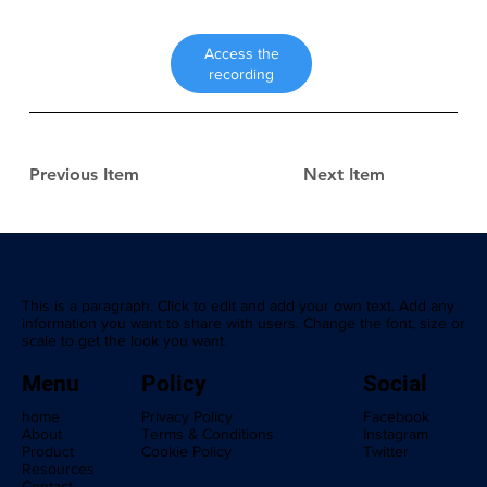
Access the
recording
Previous Item
Next Item
This is a paragraph. Click to edit and add your own text. Add any
information you want to share with users. Change the font, size or
scale to get the look you want.
Menu
Policy
Social
home
Privacy Policy
Facebook
About
Terms & Conditions
Instagram
Product
Cookie Policy
Twitter
Resources
Contact